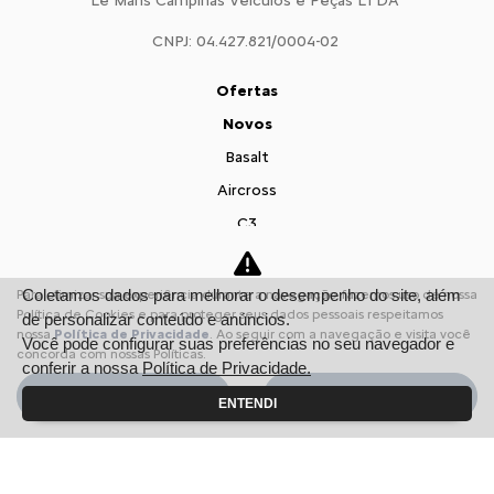
Le Mans Campinas Veículos e Peças LTDA
CNPJ: 04.427.821/0004-02
Ofertas
Novos
Basalt
Aircross
C3
Citroën Jumpy
Citroën Jumper
Coletamos dados para melhorar o desempenho do site, além
Para otimizar sua experiência durante a navegação, fazemos uso de nossa
Política de Cookies e para proteger seus dados pessoais respeitamos
de personalizar conteúdo e anúncios.
Vendas Diretas
nossa
Política de Privacidade
. Ao seguir com a navegação e visita você
Você pode configurar suas preferências no seu navegador e
Pequenas Empresas
concorda com nossas Políticas.
conferir a nossa
Política de Privacidade.
Profissionais autônomos
Aceitar
Recusar
ENTENDI
Convênio
Veículos diplomáticos
Governo