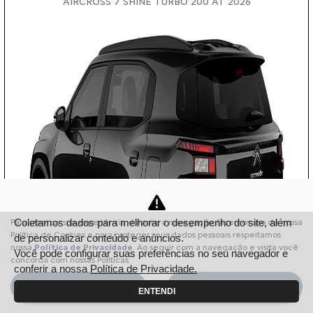
AIRCROSS 7 SHINE TURBO 200 AT 2026
Coletamos dados para melhorar o desempenho do site, além
Para otimizar sua experiência durante a navegação, fazemos uso de nossa
Política de Cookies e para proteger seus dados pessoais respeitamos
de personalizar conteúdo e anúncios.
nossa
Política de Privacidade
. Ao seguir com a navegação e visita você
Você pode configurar suas preferências no seu navegador e
concorda com nossas Políticas.
conferir a nossa
Política de Privacidade.
Aceitar
Recusar
ENTENDI