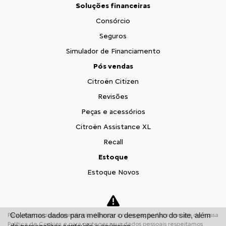
Soluções financeiras
Consórcio
Seguros
Simulador de Financiamento
Pós vendas
Citroën Citizen
Revisões
Peças e acessórios
Citroën Assistance XL
Recall
Estoque
Estoque Novos
Seminovos
Fale conosco
Coletamos dados para melhorar o desempenho do site, além
Para otimizar sua experiência durante a navegação, fazemos uso de nossa
Sobre nós
Política de Cookies e para proteger seus dados pessoais respeitamos