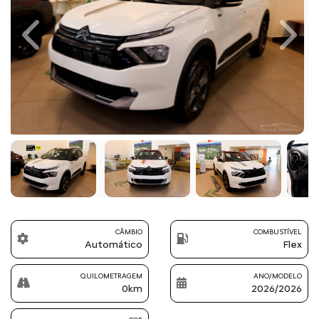
Previous
Next
CÂMBIO
COMBUSTÍVEL
Automático
Flex
QUILOMETRAGEM
ANO/MODELO
0km
2026/2026