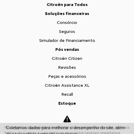
Citroën para Todos
Soluções financeiras
Consórcio
Seguros
Simulador de Financiamento
Pós vendas
Citroën Citizen
Revisões
Peças e acessórios
Citroën Assistance XL
Recall
Estoque
Estoque Novos
Seminovos
Coletamos dados para melhorar o desempenho do site, além
Para otimizar sua experiência durante a navegação, fazemos uso de nossa
Fale conosco
Política de Cookies e para proteger seus dados pessoais respeitamos