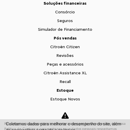
Soluções financeiras
Consórcio
Seguros
Simulador de Financiamento
Pós vendas
Citroën Citizen
Revisões
Peças e acessórios
Citroën Assistance XL
Recall
Estoque
Estoque Novos
Seminovos
Fale conosco
Coletamos dados para melhorar o desempenho do site, além
Para otimizar sua experiência durante a navegação, fazemos uso de nossa
Sobre nós
Política de Cookies e para proteger seus dados pessoais respeitamos