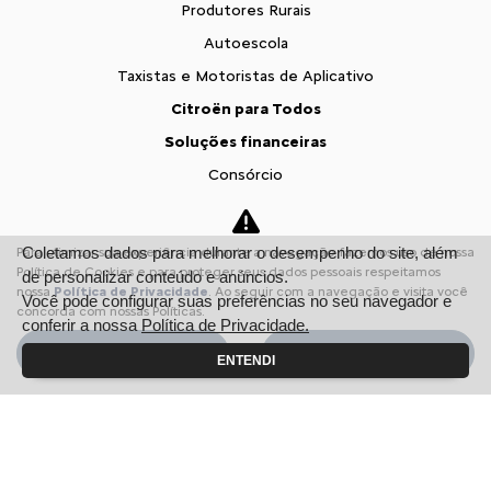
Produtores Rurais
Autoescola
Taxistas e Motoristas de Aplicativo
Citroën para Todos
Soluções financeiras
Consórcio
Seguros
Simulador de Financiamento
Coletamos dados para melhorar o desempenho do site, além
Para otimizar sua experiência durante a navegação, fazemos uso de nossa
Política de Cookies e para proteger seus dados pessoais respeitamos
Pós vendas
de personalizar conteúdo e anúncios.
nossa
Política de Privacidade
. Ao seguir com a navegação e visita você
Você pode configurar suas preferências no seu navegador e
Citroën Citizen
concorda com nossas Políticas.
conferir a nossa
Política de Privacidade.
Revisões
Aceitar
Recusar
ENTENDI
Peças e acessórios
Citroën Assistance XL
Recall
Estoque