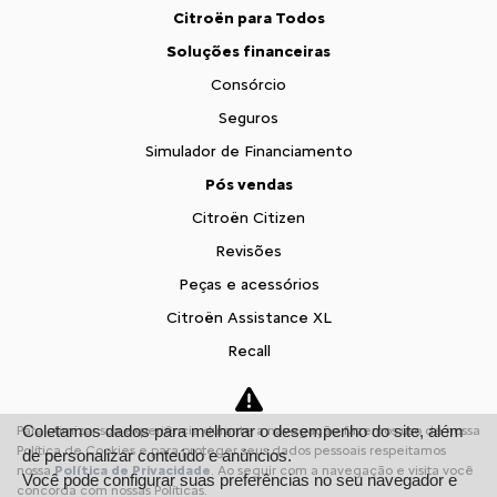
Citroën para Todos
Soluções financeiras
Consórcio
Seguros
Simulador de Financiamento
Pós vendas
Citroën Citizen
Revisões
Peças e acessórios
Citroën Assistance XL
Recall
Estoque
Estoque Novos
Coletamos dados para melhorar o desempenho do site, além
Para otimizar sua experiência durante a navegação, fazemos uso de nossa
Seminovos
Política de Cookies e para proteger seus dados pessoais respeitamos
de personalizar conteúdo e anúncios.
nossa
Política de Privacidade
. Ao seguir com a navegação e visita você
Você pode configurar suas preferências no seu navegador e
Fale conosco
concorda com nossas Políticas.