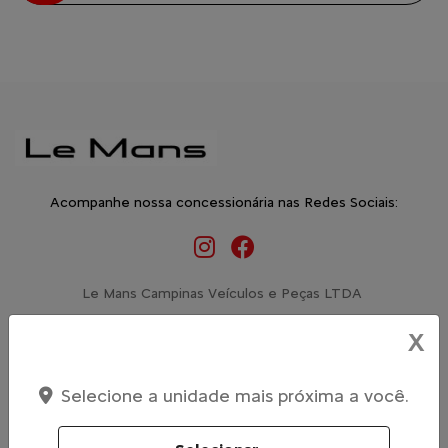
Acompanhe nossa concessionária nas Redes Sociais:
Le Mans Campinas Veículos e Peças LTDA
CNPJ: 04.427.821/0013-01
X
Ofertas
Selecione a unidade mais próxima a você.
Novos
Basalt