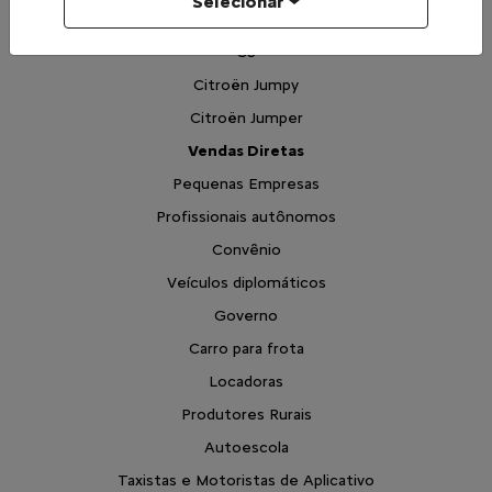
Selecionar
Aircross
C3
Citroën Jumpy
Citroën Jumper
Vendas Diretas
Pequenas Empresas
Profissionais autônomos
Convênio
Veículos diplomáticos
Governo
Carro para frota
Locadoras
Produtores Rurais
Autoescola
Taxistas e Motoristas de Aplicativo