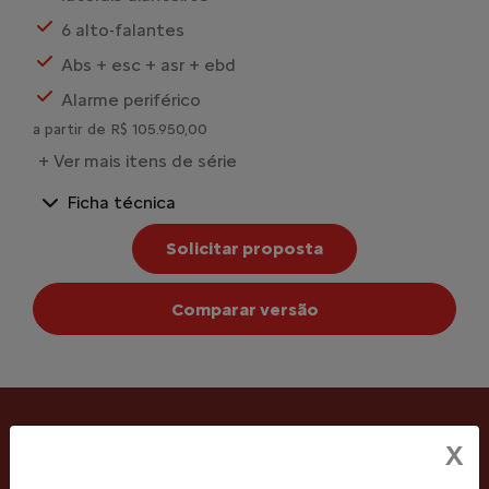
6 alto-falantes
Abs + esc + asr + ebd
Alarme periférico
a partir de R$ 105.950,00
+ Ver mais itens de série
Ficha técnica
Solicitar proposta
Comparar versão
X
CONHEÇA MAIS