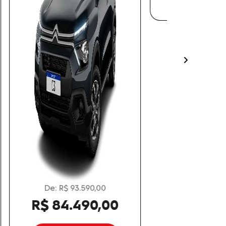
De: R$ 154.490,00
templates.
0
R$ 128.790,00