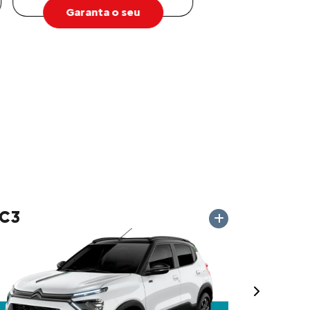
Garanta o seu
C3
Próximo