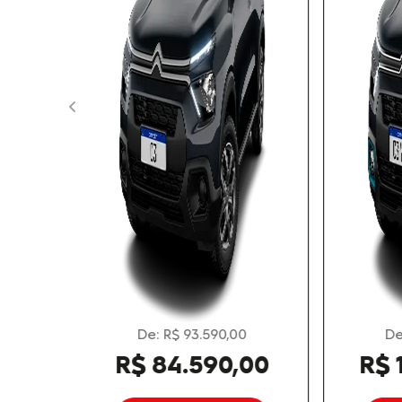
templates.template-01.components.carousel.tex
De: R$ 97.590,00
R$ 87.590,00